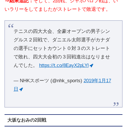
⇒結果追記：
そして、2回戦、シャポバロフ戦は、い
いラリーをしてましたがストレートで敗退です。
テニスの四大大会、全豪オープンの男子シン
グルス２回戦で、ダニエル太郎選手がカナダ
の選手にセットカウント０対３のストレート
で敗れ、四大大会初の３回戦進出はなりませ
んでした。
https://t.co/8EayX2pLYl
— NHKスポーツ (@nhk_sports)
2019年1月17
日
大坂なおみの2回戦