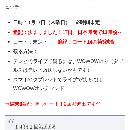
ビッチ
日時：
1月17日（木曜日） ※時間未定
追記：
決まりました！17日、
日本時間で13時頃～
コート：未定・・・
追記：コート14
の
第3試合
観る方法：
テレビで
ライブ
で観るには、WOWOWのみ（ダブ
ルスはテレビ放送しないかもです）
スマホやタブレットで
ライブ
で観るには、
WOWOWオンデマンド
⇒結果追記：
勝ったー！！2回戦進出です^^
まずは１回戦✌️✌️✌️