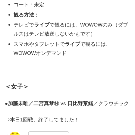
コート：未定
観る方法：
テレビで
ライブ
で観るには、WOWOWのみ（ダブ
ルスはテレビ放送しないかもです）
スマホやタブレットで
ライブ
で観るには、
WOWOWオンデマンド
＜女子＞
●
加藤未唯／二宮真琴
⑭ vs
日比野菜緒
／クラウチック
⇒本日1回戦、終了してました！