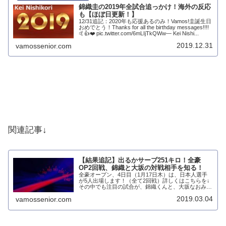
錦織圭の2019年全試合追っかけ！海外の反応
も【ほぼ日更新！】
12/31追記：2020年も応援あるのみ！Vamos!圭誕生日
おめでとう！Thanks for all the birthday messages!!!!
🤙👍❤️ pic.twitter.com/6mLIjTkQWw— Kei Nishi...
2019.12.31
vamossenior.com
関連記事↓
【結果追記】出るかサーブ251キロ！全豪
OP2回戦、錦織と大坂の対戦相手を知る！
全豪オープン、4日目（1月17日木）は、日本人選手
が5人出場します！（全て2回戦）詳しくはこちらを↓
その中でも注目の試合が、錦織くんと、大坂なおみち
ゃんの試合ですね～この記事では、2人が対戦する選
2019.03.04
vamossenior.com
手の情報をかき集め、観戦前に事前予習しておき...