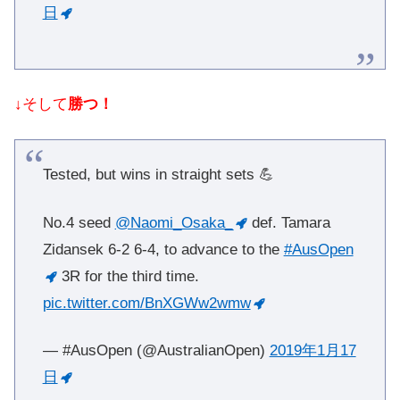
日
↓そして
勝つ！
Tested, but wins in straight sets 💪
No.4 seed
@Naomi_Osaka_
def. Tamara
Zidansek 6-2 6-4, to advance to the
#AusOpen
3R for the third time.
pic.twitter.com/BnXGWw2wmw
— #AusOpen (@AustralianOpen)
2019年1月17
日