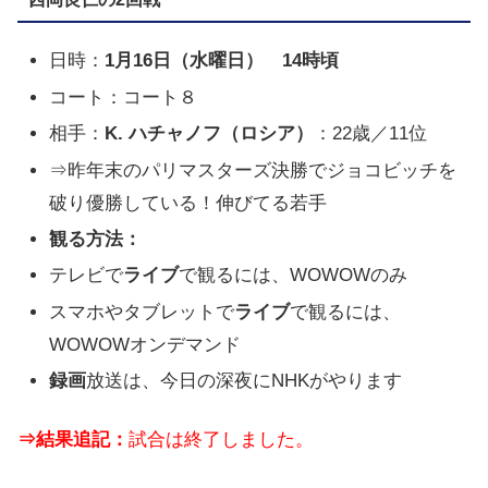
日時：
1月16日（水曜日） 14時頃
コート：コート８
相手：
K. ハチャノフ（ロシア）
：22歳／11位
⇒昨年末のパリマスターズ決勝でジョコビッチを
破り優勝している！伸びてる若手
観る方法：
テレビで
ライブ
で観るには、WOWOWのみ
スマホやタブレットで
ライブ
で観るには、
WOWOWオンデマンド
録画
放送は、今日の深夜にNHKがやります
⇒結果追記：
試合は終了しました。