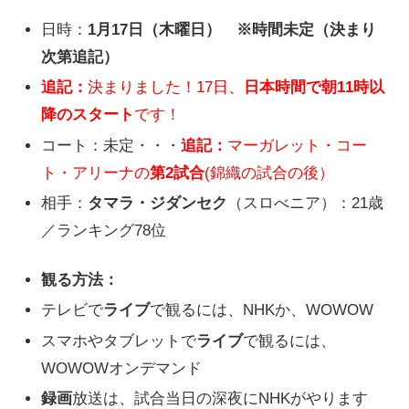
日時：
1月17日（木曜日）
※時間未定（決まり
次第追記）
追記：
決まりました！17日、
日本時間で朝11時以
降の
スタート
です！
コート：未定・・・
追記：
マーガレット・コー
ト・アリーナの
第2試合
(錦織の試合の後）
相手：
タマラ・ジダンセク
（スロべニア）：21歳
／ランキング78位
観る方法：
テレビで
ライブ
で観るには、NHKか、WOWOW
スマホやタブレットで
ライブ
で観るには、
WOWOWオンデマンド
録画
放送は、試合当日の深夜にNHKがやります