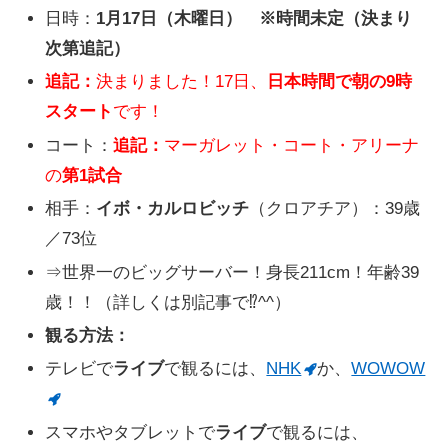
日時：
1月17日（木曜日） ※時間未定（決まり
次第追記）
追記：
決まりました！17日、
日本時間で朝の9時
スタート
です！
コート：
追記：
マーガレット・コート・アリーナ
の
第1試合
相手：
イボ・カルロビッチ
（クロアチア）：39歳
／73位
⇒世界一のビッグサーバー！身長211cm！年齢39
歳！！（詳しくは別記事で⁉^^）
観る方法：
テレビで
ライブ
で観るには、
NHK
か、
WOWOW
スマホやタブレットで
ライブ
で観るには、