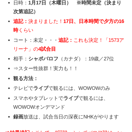
日時：
1月17日（木曜日） ※時間未定（決まり
次第追記）
追記：
決まりました！
17日、日本時間で夕方の16
時
くらい
コート：未定・・・
追記：
これも決定！「1573ア
リーナ」の
4試合目
相手：
シャポバロフ
（カナダ）：19歳／27位
⇒スター性抜群！実力も！！
観る方法：
テレビで
ライブ
で観るには、WOWOWのみ
スマホやタブレットで
ライブ
で観るには、
WOWOWオンデマンド
録画
放送は、試合当日の深夜にNHKがやります