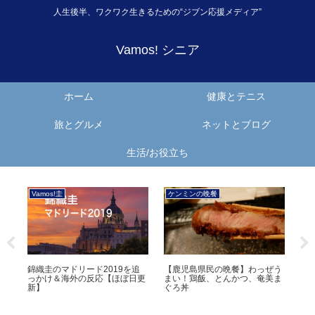
人生後半、ワクワク生きるための“ジブン応援メディア”
Vamos! シニア
ホーム
健康とテニス
旅とグルメ
ネットとブログ
生活/お役立ち
Vamos!圭
ケンミンの晩餐
シ
で
錦織圭のマドリード2019を追
【鹿児島県民の晩餐】わっぜう
Z
法
っかけ＆海外の反応【ほぼ日更
まい！鶏飯、とんかつ、奄美ま
測
新】
ぐろ丼
の