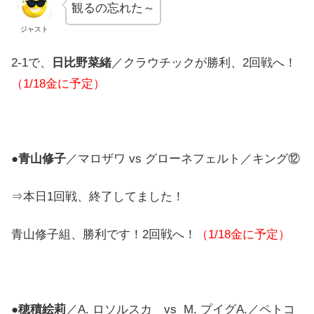
観るの忘れた～
ジャスト
2-1で、
日比野菜緒
／クラウチックが勝利、2回戦へ！
（1/18金に予定）
●
青山修子
／マロザワ vs グローネフェルト／キング⑫
⇒本日1回戦、終了してました！
青山修子組、勝利です！2回戦へ！
（1/18金に予定）
●
穂積絵莉
／A. ロソルスカ vs M. プイグA.／ペトコ