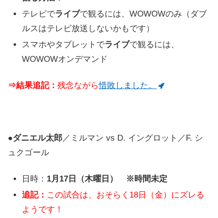
テレビで
ライブ
で観るには、WOWOWのみ（ダブ
ルスはテレビ放送しないかもです）
スマホやタブレットで
ライブ
で観るには、
WOWOWオンデマンド
⇒結果追記：
残念ながら
惜敗しました。
●
ダニエル太郎
／ミルマン vs D. イングロット／F. シ
ュクゴール
日時：
1月17日（木曜日） ※時間未定
追記：
この試合は、おそらく18日（金）にズレる
ようです！