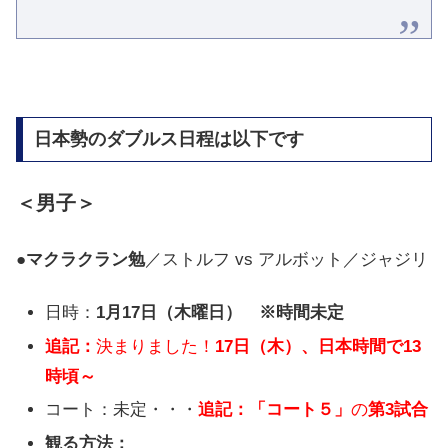
日本勢のダブルス日程は以下です
＜男子＞
●
マクラクラン勉
／ストルフ vs アルボット／ジャジリ
日時：
1月17日（木曜日） ※時間未定
追記：
決まりました！
17日（木）、日本時間で13
時頃～
コート：未定・・・
追記：「コート５」
の
第3試合
観る方法：