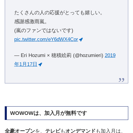
たくさんの人の応援がとっても嬉しい。
感謝感激雨嵐。
(嵐のファンではないです)
pic.twitter.com/eY6dWX4Cor
— Eri Hozumi × 穂積絵莉 (@hozumieri)
2019
年1月17日
WOWOWは、加入月が無料です
全豪オープン
を、
テレビ
も
オンデマンド
も加入月は、