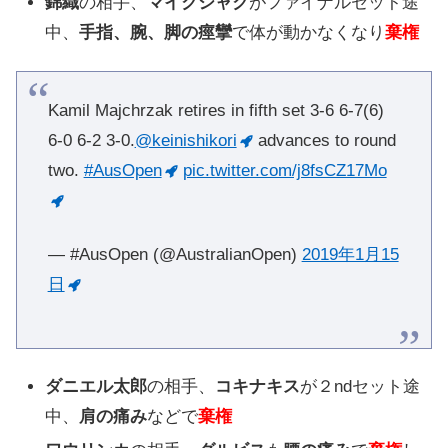
錦織
の相手、
マイクシャク
がファイナルセット途
中、
手指、腕、脚の痙攣
で体が動かなくなり
棄権
Kamil Majchrzak retires in fifth set 3-6 6-7(6)
6-0 6-2 3-0.
@keinishikori
advances to round
two.
#AusOpen
pic.twitter.com/j8fsCZ17Mo
— #AusOpen (@AustralianOpen)
2019年1月15
日
ダニエル太郎
の相手、
コキナキス
が２ndセット途
中、
肩の痛み
などで
棄権