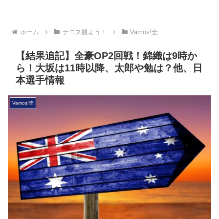
ホーム
テニス観よう！
Vamos!圭
【結果追記】全豪OP2回戦！錦織は9時か
ら！大坂は11時以降、太郎や勉は？他、日
本選手情報
Vamos!圭