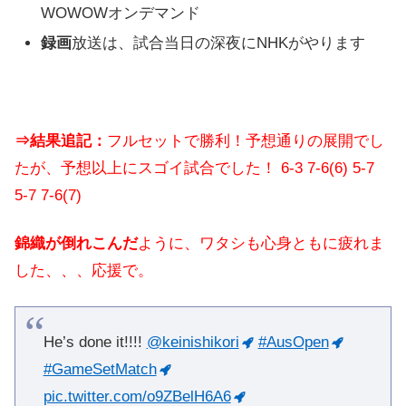
WOWOWオンデマンド
録画
放送は、試合当日の深夜にNHKがやります
⇒結果追記：
フルセットで勝利！予想通りの展開でし
たが、予想以上にスゴイ試合でした！ 6-3 7-6(6) 5-7
5-7 7-6(7)
錦織が倒れこんだ
ように、ワタシも心身ともに疲れま
した、、、応援で。
He’s done it!!!!
@keinishikori
#AusOpen
#GameSetMatch
pic.twitter.com/o9ZBelH6A6