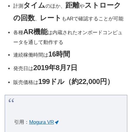
タイム
距離
ストローク
計測
のほか、
や
の回数
レート
、
もARで確認することが可能
AR機能
各種
は内蔵されたオンボードコンピュ
ータを通して動作する
16時間
連続稼働時間は
2019年8月7日
発売日は
199ドル（約22,000円）
販売価格は
引用：
Mogura VR