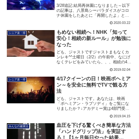
3/28追記:結局再休園になりました～以下
の記事は、八景島シーパラダイスがコロ
ナ休園をしたあとに「再開したよ」とい
う内容でしたが、結局再び全館休園が発
2020.03.22
表となりましたので追記いたしま
す。。。たいへんな世の中になりました
もめない相続へ！NHK「知って
シニア楽・得
ね^^;↓八景島シーパラ...
安心！相続の新ルール」が勉強に
なった
ども、ジャストですジャストまもなくカ
ンレキ^^土曜日（2/2）の午前中、なにげ
なくテレビをみていたら、、、相続の40
年ぶりの新ルール！という文字が見え、
2019.02.04
自分自身も「気になってる話題」だった
ので全編観ました。ジャスト30分ですが
4/17クイーンの日！映画ボヘミア
シニア楽・得
^^その番組で...
ン～を安全に無料でTVで観る方
法
ども、ジャストです。あなたは、映画
「ボヘミアン・ラプソディ」をご覧にな
りましたか？↓アカデミー賞は4部門受
賞！（ノミネート5部門） View this
2019.04.15
post on Instagram 映画『ボヘミア
ン・ラプソ...
血圧を下げる驚くべき簡単な方法
みんなの健康法
「ハンドグリップ法」を実証す
る！【1ヶ月毎日やった結果