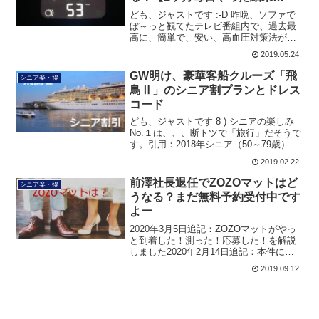
は？】
ども、ジャストです :-D 昨晩、ソファで
ぼ～っと観てたテレビ番組内で、過去最
高に、簡単で、安い、高血圧対策法が紹
介されていたので、これは紹介しなき
2019.05.24
ゃ！と起き上がり、メモメモしましたの
で、シェアしますね！ジャスト番組は
GW明け、豪華客船クルーズ「飛
シニア楽・得
NHKの「ガッテン」で...
鳥Ⅱ」のシニア割プランとドレス
コード
ども、ジャストです 8-) シニアの楽しみ
No.１は、、、断トツで「旅行」だそうで
す。引用：2018年シニア（50～79歳）の
生活意識調査／ソニー生命特に、国内旅
2019.02.22
行が人気！で、最近では、旅行関連各社
がシニア層の取り込みのために、さまざ
前澤社長退任でZOZOマットはど
シニア楽・得
まな「...
うなる？まだ無料予約受付中です
よー
2020年3月5日追記：ZOZOマットがやっ
と到着した！測った！応募した！を解説
しました2020年2月14日追記：本件に関
して、やっと、やっと、ZOZOが動くみ
2019.09.12
たいです。登録した方、安心してくださ
い！ZOZO、足の3D計測
「ZOZOMAT」...