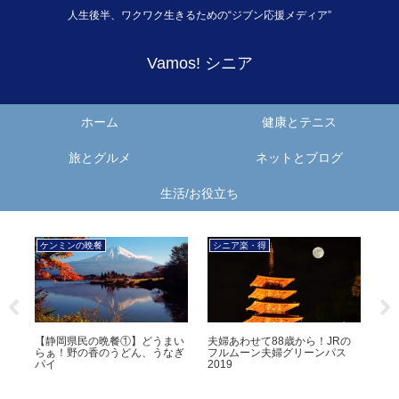
人生後半、ワクワク生きるための“ジブン応援メディア”
Vamos! シニア
ホーム
健康とテニス
旅とグルメ
ネットとブログ
生活/お役立ち
ケンミンの晩餐
シニア楽・得
ケ
ょ！
【静岡県民の晩餐①】どうまい
夫婦あわせて88歳から！JRの
【
。
らぁ！野の香のうどん、うなぎ
フルムーン夫婦グリーンパス
ー
パイ
2019
ー