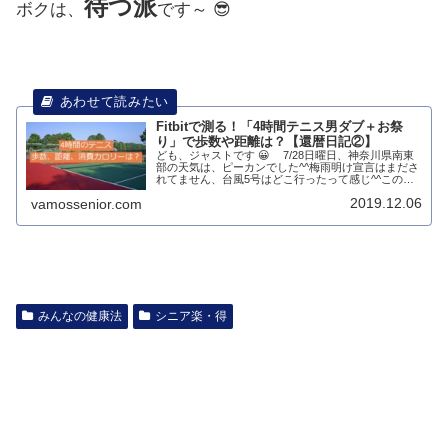
待つ派
ボクは、
です～ 😎
Fitbitで測る！「4時間テニス男ダブ＋お祭
り」で歩数や距離は？【還暦日記②】
ども、ジャストです 😀 7/28日曜日、神奈川県南東
部の天気は、ピーカンでした^^梅雨明け宣言はまださ
れてません、台風5号はどこ行ったって感じ^^この日
は午後、市営コートを4時間借りてテニスの日。この
2019.12.06
vamossenior.com
へんは、1面2時間、800円で借り...
みんなの健康法
シニア楽・得