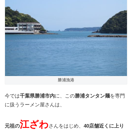
勝浦漁港
今では
千葉県勝浦市内
に、
この
勝浦タンタン麺
を
専門
に
扱う
ラーメン屋さんは、
江ざわ
元祖の
さんをはじめ
、
40店舗近くに
上り