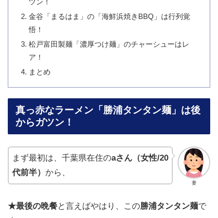
ツン！
金谷「まるはま」の「海鮮浜焼きBBQ」は行列覚
悟！
松戸富田製麺「濃厚つけ麺」のチャーシューはレ
ア！
まとめ
真っ赤なラーメン「勝浦タンタン麺」は後
からガツン！
まず最初は、千葉県在住の
aさん（女性/20
代前半）
から、
妻
★最後の
晩餐
と
言えば
やはり
、
この
勝浦タンタン麺
で