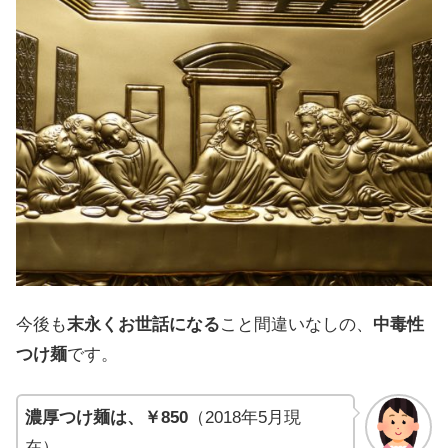
今後も
末永く
お世話に
なる
こと
間違いなしの
、
中毒性
つけ麺
です
。
濃厚つけ麺は、￥850
（2018年5月現
在）。