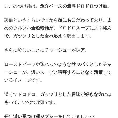
ここの
つけ麺は
、
魚介ベースの
濃厚ドロドロ
つけ麺
。
製麺というくらいですから
麺にも
こだわって
おり
、
太
めの
ツルツル
全粒粉麺
が
、
ドロドロ
スープに
よく
絡ん
で
、
ガッツリと
した
食べ
応え
を
演出します
。
さらに
珍しい
ことに
チャーシューが
レア
。
ローストビーフや
鶏ハムの
ような
サッパリと
した
チャ
ーシュー
が
、
濃い
スープと
喧嘩する
こと
なく
活躍
して
いる
イメージです
。
濃くて
ドロドロ
、
ガッツリと
した
旨味が
好きな
方
には
もってこい
の
つけ麺です
。
長年
濃い
系つけ麺ジプシー
を
して
いましたが
、