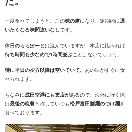
た
。
一度
食べて
しまうと
、
この
味の
虜
に
なり
、
定期的に
通
いたく
なる
味間違いなし
です
。
休日の
ららぽーと
は
混んで
いますが
、
本店に
比べれば
待ち時間も
少なめで
1時間並ぶ
ことはないでしょう
。
特に
平日の
夕方
以降は
空いて
いて
、
あの
味が
すぐに
食
べられます
。
ちなみに
成田空港にも
支店が
ある
ので
、
海外に
行く
際
は
最後の
晩餐
と
称して
いつも
松戸富田製麺の
つけ麺
を
食べて
おります
。