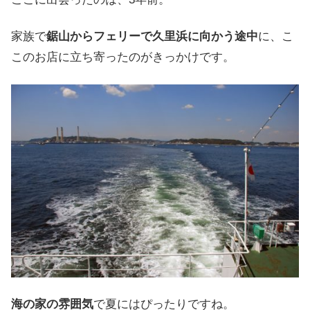
家族で
鋸山から
フェリーで
久里浜に
向かう
途中
に
、
こ
この
お店に
立ち寄った
のが
きっかけです
。
海の
家の
雰囲気
で
夏には
ぴったりですね
。