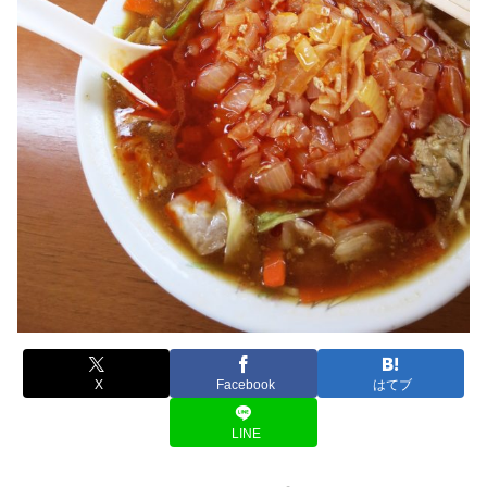
X
Facebook
はてブ
LINE