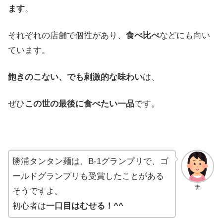
ます
。
それぞれの
店舗で
個性が
あり
、
食べ
比べ
などにも
向い
て
います
。
飽きの
こない
、
でも
刺激的な
味わい
は
、
ぜひ
この世の
最後に
食べたい
一品
です
。
勝浦タンタン麺は、B-1グランプリで、ゴ
ールドグランプリも受賞したことがある
妻
そうですよ。
初心者は
一口目はむせる！^^