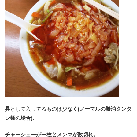
具
として入って
る
ものは
少なく
(
ノーマルの
勝浦タンタ
ン麺の
場合
)、
チャーシューが
一枚と
メンマが
数切れ
。