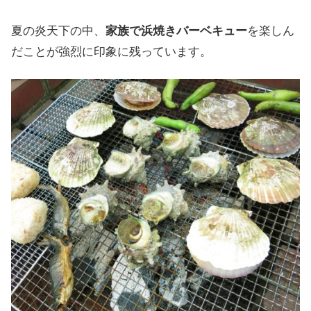
夏の
炎天下の
中
、
家族で
浜焼きバーベキュー
を
楽しん
だ
ことが
強烈に
印象に
残って
います
。