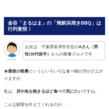
金谷「まるはま」の「海鮮浜焼きBBQ」は
行列覚悟！
お次は、千葉県富津市在住の
Aさん（男
性/30代前半）
からの晩餐グルメです
ジャスト
★最後の
晩餐
と
いうと
いろいろな
食べ物が
浮かび上が
りますが
、
私は
、
貝や
魚を
飽きるほど
食べて
死にたい
ですね
。
こんな
願望を
叶えて
くれる
のが
、、、