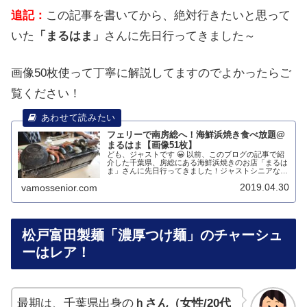
追記：
この記事を書いてから、絶対行きたいと思って
いた
「まるはま」
さんに先日行ってきました～
画像50枚使って丁寧に解説してますのでよかったらご
覧ください！
フェリーで南房総へ！海鮮浜焼き食べ放題@
まるはま【画像51枚】
ども、ジャストです 😀 以前、このブログの記事で紹
介した千葉県、房総にある海鮮浜焼きのお店「まるは
ま」さんに先日行ってきました！ジャストシニアな夫
婦で^^写真たくさん撮ったのでレポートしますね！こ
2019.04.30
vamossenior.com
れから、ゴールデンウィークもありますし、...
松戸富田製麺「濃厚つけ麺」のチャーシュ
ーはレア！
最期は、千葉県出身の
ｈさん（女性/20代