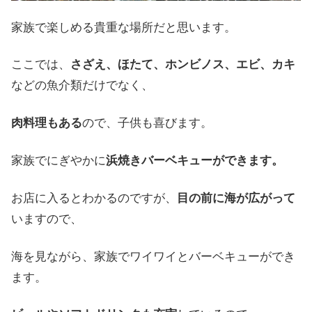
家族で
楽しめる
貴重な
場所だと
思います
。
ここでは
、
さざえ
、
ほたて
、
ホンビノス
、
エビ
、
カキ
などの
魚介類だけでなく
、
肉料理も
ある
ので
、
子供も
喜びます
。
家族で
にぎやかに
浜焼きバーベキューが
できます
。
お店に
入ると
わかる
のですが
、
目の
前に
海が
広がって
いますので
、
海を
見ながら
、
家族で
ワイワイと
バーベキューが
でき
ます
。