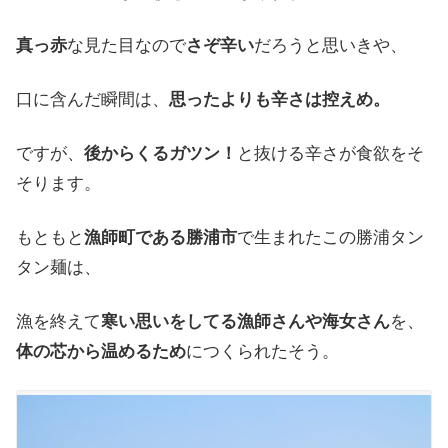
真っ赤
な
見た目なので
さぞ
辛い
だろうと
思いきや
、
口に
含んだ
瞬間は、
思ったよりも
辛さは
控えめ
。
ですが
、
後から
くる
ガツン
！
と
抜ける
辛さが
食欲を
そ
そります
。
もともと
漁師町である
勝浦市
で
生まれたこの
勝浦タン
タン麺は
、
漁を
終えて
寒い
思いを
し
てる
漁師さんや
海女さん
を、
体の
芯から
温める
ため
に
つくられたそう
。