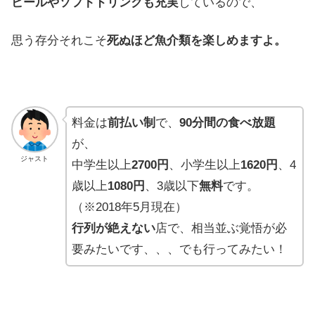
ビールや
ソフトドリンクも
充実
して
いるので
、
思う存分それこそ
死ぬほど
魚介類を
楽しめますよ。
料金は
前払い制
で、
90分間の食べ放題
が、
ジャスト
中学生以上
2700円
、小学生以上
1620円
、4
歳以上
1080円
、3歳以下
無料
です。
（※2018年5月現在）
行列が絶えない
店で、相当並ぶ覚悟が必
要みたいです、、、でも行ってみたい！