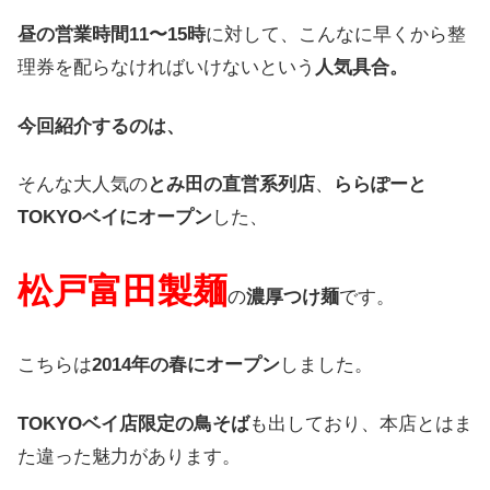
昼の
営業時間
11
〜
15時
に対して
、
こんなに
早くから
整
理券を
配らなければ
いけないという
人気具合
。
今回
紹介する
のは
、
そんな
大人気の
とみ
田の
直営系列店
、
ららぽーと
TOKYOベイに
オープン
した
、
松戸富田製麺
の
濃厚つけ麺
です
。
こちらは
2014年の
春に
オープン
しました
。
TOKYOベイ店限定の
鳥そば
も
出して
おり
、
本店とは
ま
た
違った
魅力が
あります
。