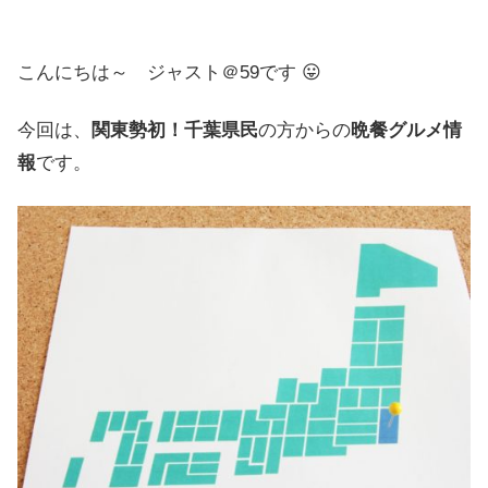
こんにちは～ ジャスト＠59です 😛
今回は、
関東勢初！千葉県民
の方からの
晩餐グルメ情
報
です。