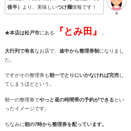
後半）
より、美味しい
つけ麺
情報です！
妻
『
とみ
田
』
★本店は
松戸市
に
ある
。
大行列で
有名
な
お店で
、
途中から
整理券制
に
なりまし
た
。
ですがその
整理券も
朝
一で
とりに
いかなければ
完売
し
て
しまうほどと
いう
。
朝
一の
整理券で
やっと
昼の
時間帯の
予約が
できる
とい
った
イメージです
。
ちなみに
朝の
7時から
整理券を
配って
います
。