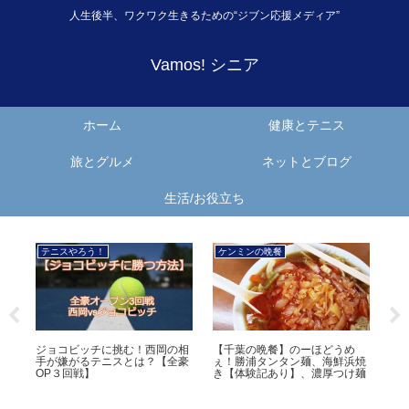
人生後半、ワクワク生きるための“ジブン応援メディア”
Vamos! シニア
ホーム
健康とテニス
旅とグルメ
ネットとブログ
生活/お役立ち
ケンミンの晩餐
シニア楽・得
Va
め
【熊本の晩餐】たいが、うめぇ
７Pay以外の安全性は？今使っ
全
浜焼
ー！あくまき、馬刺し、熊本ラ
てるペイペイ、LINEペイ、ｄ払
歳
け麺
ーメン
いを再点検【シニアこそキャッ
っ
シュレス】
プン