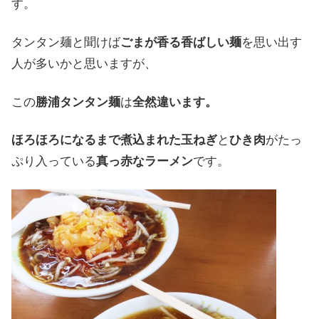
す
。
タンタン麺と
聞けば
ごまが
香る
香ばしい
麺
を
思い出す
人が
多いかと
思いますが
、
この
勝浦タンタン麺
は
全然
違います
。
ほろほろに
なるまで
煮込まれた
玉ねぎ
と
ひき肉
が
たっ
ぷり
入って
いる
真っ赤な
ラーメン
です
。