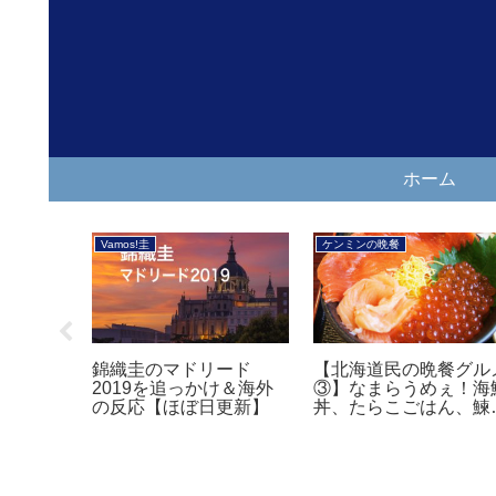
ホーム
テニス観よう！
シニア楽・得
リバ初戦は
6月は芝！たっぷり休ん
【2020年】3月にペ
就任で心
だフェデラーがウィンブ
イとメルペイで1万円
き合戦
ルドン9回目優勝を狙う
上節約する方法