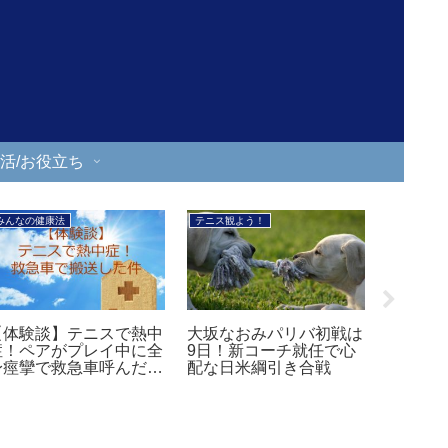
活/お役立ち
シニア楽・得
みんなの健康法
ケンミン
ZOZOマットやっと来
ミリ単位で足を測定
【奈良
た！足計測のコツと1万
ZOZOマットの先行予約
いで！
足プレゼントへの応募
方法【靴選びに悩む老若
ろもち
男女に朗報！】