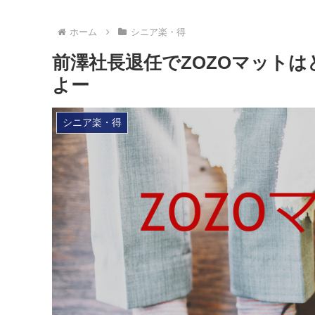
ホーム
シニア楽・得
前澤社長退任でZOZOマット
よー
シニア楽・得