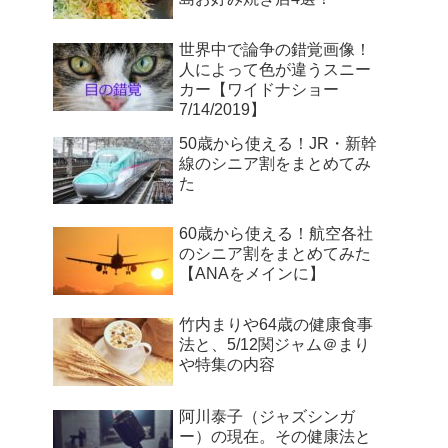
世界中で論争の錯覚画像！
人によって色が違うスニー
カー【ワイドナショー
7/14/2019】
50歳から使える！JR・新幹
線のシニア割をまとめてみ
た
60歳から使える！航空各社
のシニア割をまとめてみた
【ANAをメインに】
竹内まりや64歳の健康食事
法と、5/12関ジャム＠まり
や特集の内容
阿川泰子（ジャズシンガ
ー）の現在。その健康法と