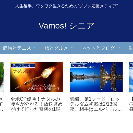
人生後半、ワクワク生きるための“ジブン応援メディア”
Vamos! シニア
健康とテニス
旅とグルメ
ネットとブログ
生
ケンミンの晩餐
ケンミンの晩餐
イペ
【静岡県民の晩餐①】ど
【長崎県民の晩餐グル
以
うまいらぁ！野の香のう
メ】バリうまかー！ちゃ
どん、うなぎパイ
んぽん、トルコライス、
うちわエビ