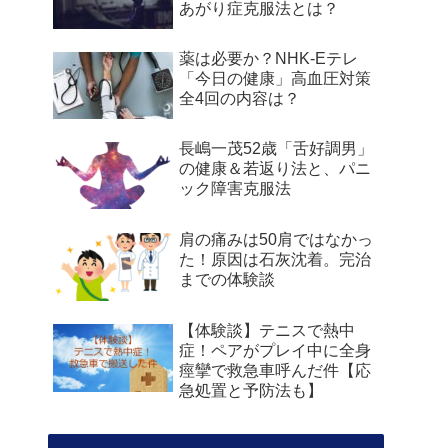
あがり症克服法とは？
薬は必要か？NHK-Eテレ
「今日の健康」高血圧対策
全4回の内容は？
長嶋一茂52歳「舌好調男」
の健康＆若返り法と、パニ
ック障害克服法
肩の痛みは50肩ではなかっ
た！原因は石灰沈着。完治
までの体験談
【体験談】テニスで熱中
症！ペアがプレイ中に全身
痙攣で救急車呼んだ件【応
急処置と予防法も】