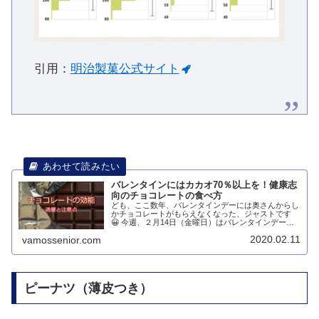
引用：
明治製菓公式サイト
バレンタインにはカカオ70％以上を！健康志
向のチョコレートの食べ方
ども、ここ数年、バレンタインデーには奥さんからし
かチョコレートがもらえなくなった、ジャストです
😀 今週、２月14日（金曜日）はバレンタインデー。
バレンタインデーといえばチョコレート。（↓こんな
2020.02.11
vamossenior.com
場面、もう過去のモノですね^^;）健康オタ...
ピーナツ（薄皮つき）