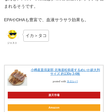
まれるそうです。
EPAやDHAも豊富で、血液サラサラ効果も。
イカ＞タコ
ジャスト
小樽産直倶楽部 北海道松前産するめいか超大判
サイズ 約130g 3-4枚
posted with
カエレバ
楽天市場
Amazon