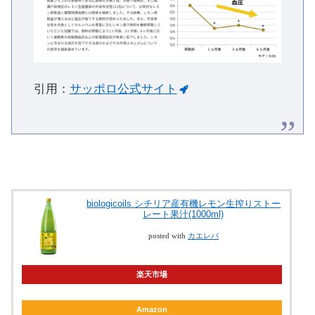
引用：
サッポロ公式サイト
biologicoils シチリア産有機レモン生搾りストー
レート果汁(1000ml)
posted with
カエレバ
楽天市場
Amazon