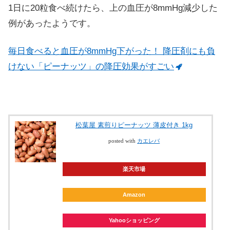
1日に20粒食べ続けたら、上の血圧が8mmHg減少した
例があったようです。
毎日食べると血圧が8mmHg下がった！ 降圧剤にも負
けない「ピーナッツ」の降圧効果がすごい
松葉屋 素煎りピーナッツ 薄皮付き 1kg
posted with
カエレバ
楽天市場
Amazon
Yahooショッピング