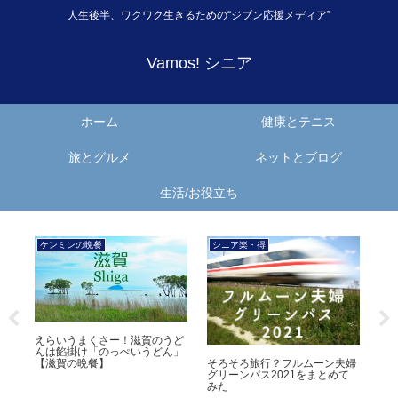
人生後半、ワクワク生きるための“ジブン応援メディア”
Vamos! シニア
ホーム
健康とテニス
旅とグルメ
ネットとブログ
生活/お役立ち
ケンミンの晩餐
Vamos!圭
【奈良の晩餐①】ごっつぅうま
【結果追記】錦織圭、全
い！飛鳥鍋、柿の葉すし、レイ
2019初戦の相手と時間
？フルムーン夫婦
ンボーラムネ
レーの試合と日本選手情
021をまとめて