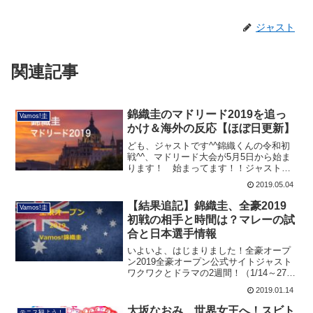
ジャスト
関連記事
錦織圭のマドリード2019を追っ
Vamos!圭
かけ＆海外の反応【ほぼ日更新】
ども、ジャストです^^錦織くんの令和初
戦^^、マドリード大会が5月5日から始ま
ります！ 始まってます！！ジャストほ
ぼ日で、マドリードの最新情報や気にな
2019.05.04
るトピックスを追記・更新していきます
～【マドリード、きょうの注目対戦：
【結果追記】錦織圭、全豪2019
Vamos!圭
5/12（日）】⇒デ...
初戦の相手と時間は？マレーの試
合と日本選手情報
いよいよ、はじまりました！全豪オープ
ン2019全豪オープン公式サイトジャスト
ワクワクとドラマの2週間！（1/14～27）
前哨戦のブリスベンで優勝して、最高の
2019.01.14
状態で臨む「錦織くん関連情報」を中心
に、あまり大手メディアでは報道されな
大坂なおみ、世界女王へ！スビト
テニス観よう！