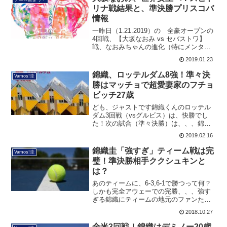
い「気になる...
リナ戦結果と、準決勝プリスコバ
情報
一昨日（1.21.2019）の 全豪オープンの
4回戦、【大坂なおみ vs セバストワ】
戦、なおみちゃんの進化（特にメンタ
ル）が、良く表れた試合でした！スコア
2019.01.23
は、4-6, 6-3, 6-4 前の試合に引き続きの逆
転勝利。。。今回の全豪オープン...
錦織、ロッテルダム8強！準々決
Vamos!圭
勝はマッチョで超愛妻家のフチョ
ビッチ27歳
ども、ジャストです錦織くんのロッテル
ダム3回戦（vsグルビス）は、快勝でし
た！次の試合（準々決勝）は、、、錦織
くんのロッテルダム準々決勝は、
2019.02.16
2/16（土）早朝5時～ロッテルダムの「ベ
スト８」はこの顔ぶれ。①モンフィス
錦織圭「強すぎ」ティーム戦は完
Vamos!圭
vs ジュムール ...
璧！準決勝相手ククシュキンと
は？
あのティームに、6-3,6-1で勝つって何？
しかも完全アウェーでの完勝、、、強す
ぎる錦織にティームの地元のファンたち
がどんどん静かになり、最後のほうはあ
2018.10.27
きらめムード。ジャスト錦織が強すぎて
ちょっと申し訳なさそうな表情に見えた
全米3回戦！錦織はデミノー20歳