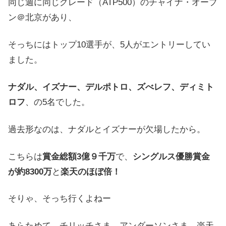
同じ週に同じグレード（ATP500）のチャイナ・オープ
ン＠北京があり、
そっちにはトップ10選手が、5人がエントリーしてい
ました。
ナダル、イズナー、デルポトロ、ズべレフ、ディミト
ロフ
、の5名でした。
過去形なのは、ナダルとイズナーが欠場したから。
こちらは
賞金総額3億９千万
で、
シングルス優勝賞金
が約8300万
と
楽天のほぼ倍！
そりゃ、そっち行くよねー
あらためて、チリッチさま、アンダーソンさま、楽天