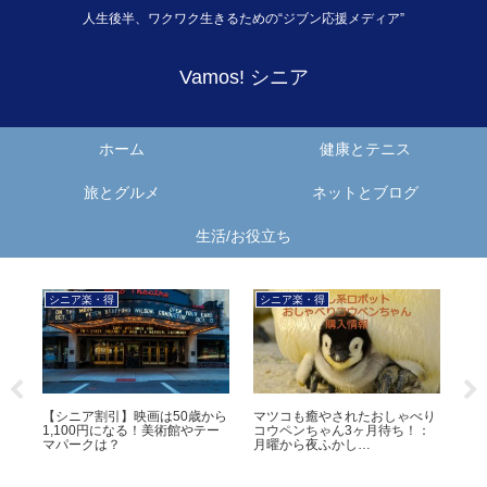
人生後半、ワクワク生きるための“ジブン応援メディア”
Vamos! シニア
ホーム
健康とテニス
旅とグルメ
ネットとブログ
生活/お役立ち
ケンミンの晩餐
テニスやろう！
おしゃべり
【千葉の晩餐】のーほどうめ
プロテニスで奇跡が！0-6、0-
待ち！：
ぇ！勝浦タンタン麺、海鮮浜焼
5、MPからの逆転劇【動画あ
き【体験記あり】、濃厚つけ麺
り】教訓は、決してあきらめる
な！