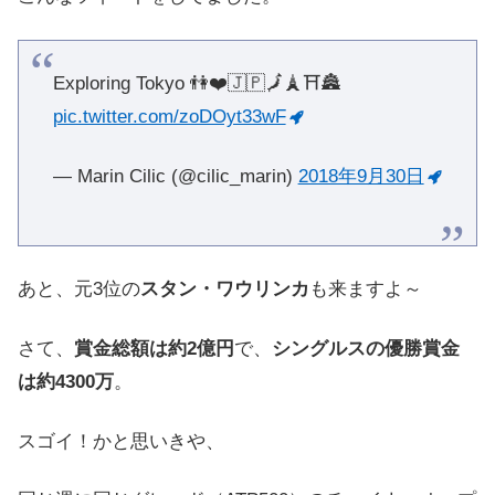
Exploring Tokyo 👫❤️🇯🇵🗾🗼⛩🏯
pic.twitter.com/zoDOyt33wF
— Marin Cilic (@cilic_marin)
2018年9月30日
あと、元3位の
スタン・ワウリンカ
も来ますよ～
さて、
賞金総額は約2億円
で、
シングルスの優勝賞金
は約4300万
。
スゴイ！かと思いきや、