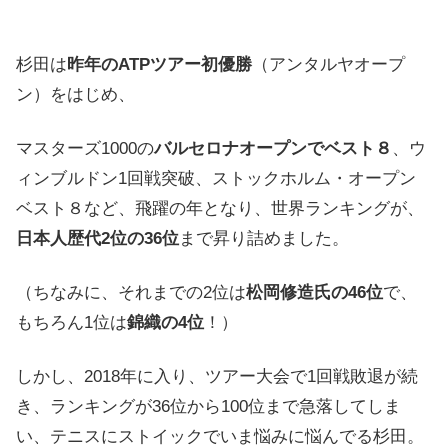
杉田は
昨年のATPツアー初優勝
（アンタルヤオープ
ン）をはじめ、
マスターズ1000の
バルセロナオープンでベスト８
、ウ
ィンブルドン1回戦突破、ストックホルム・オープン
ベスト８など、飛躍の年となり、世界ランキングが、
日本人歴代2位の36位
まで昇り詰めました。
（ちなみに、それまでの2位は
松岡修造氏の46位
で、
もちろん1位は
錦織の4位
！）
しかし、2018年に入り、ツアー大会で1回戦敗退が続
き、ランキングが36位から100位まで急落してしま
い、テニスにストイックでいま悩みに悩んでる杉田。