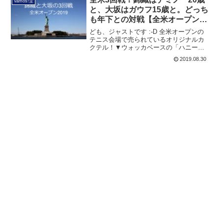
Vamos!圭
のは私だけでしょ...
と、大坂はガウフ15歳と。どっち
も年下との対戦【全米オープン
2019】
ども、ジャストです :-D 全米オープンの
テニス会場で売られているオリジナルカ
クテル！▼ウォッカベースの「ハニー・
デュース」 この投稿をInstagramで見
2019.08.30
る Kicking off the #USOpen rig...